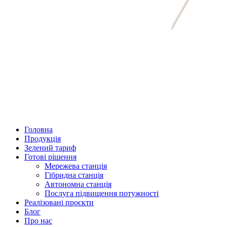
Головна
Продукція
Зелений тариф
Готові рішення
Мережева станція
Гібридна станція
Автономна станція
Послуга підвищення потужності
Реалізовані проєкти
Блог
Про нас